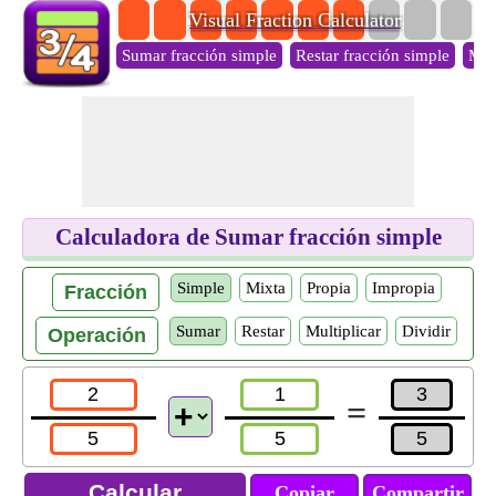
Visual Fraction Calculator
Sumar fracción simple
Restar fracción simple
Mult
Calculadora de Sumar fracción simple
Simple
Mixta
Propia
Impropia
Fracción
Sumar
Restar
Multiplicar
Dividir
Operación
=
Copiar
Compartir