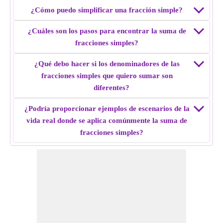
7/12 + 5/6.
¿Cómo puedo simplificar una fracción simple?
Solución:
Ambas fracciones tienen denominadores
diferentes; haz que el denominador sea el mismo
¿Cuáles son los pasos para encontrar la suma de
calculando el mcm de los denominadores. es decir, 7/12 y
fracciones simples?
10/12
¿Qué debo hacer si los denominadores de las
Suma ambas fracciones, es decir, 7/12 + 10/12 = 17/12
fracciones simples que quiero sumar son
Suma de fracciones simples de
7/12 + 5/6
= 17/12.
diferentes?
Ejemplo 5:
Encuentra la suma de fracciones simples de
¿Podría proporcionar ejemplos de escenarios de la
11/10 + 4/8.
vida real donde se aplica comúnmente la suma de
Solución:
Ambas fracciones tienen denominadores
fracciones simples?
diferentes; haz que el denominador sea el mismo
calculando el mcm de los denominadores. es decir, 44/40 y
20/40
Suma ambas fracciones, es decir, 44/40 + 20/40 = 8/5
Suma de fracciones simples de
11/10 + 4/8
= 8/5.