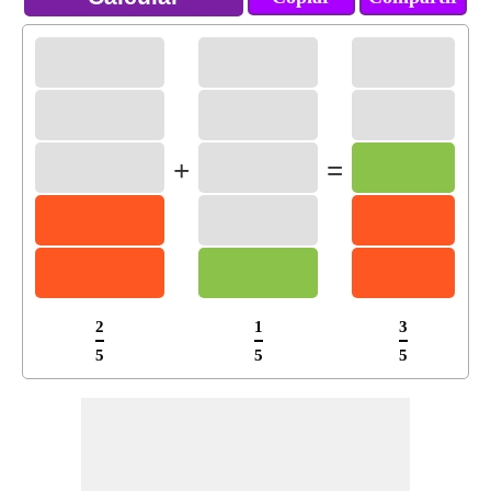
+
=
2
1
3
5
5
5