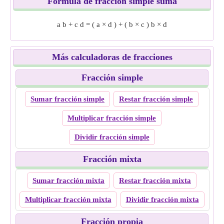
Fórmula de fracción simple suma
a
b
+
c
d
=
(
a
×
d
)
+
(
b
×
c
)
b
×
d
Más calculadoras de fracciones
Fracción simple
Sumar fracción simple
Restar fracción simple
Multiplicar fracción simple
Dividir fracción simple
Fracción mixta
Sumar fracción mixta
Restar fracción mixta
Multiplicar fracción mixta
Dividir fracción mixta
Fracción propia