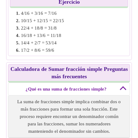
Ejemplo 2
: encuentra la suma de fracciones simples de 6/8
Ejercicio
+ 2/4.
1.
4/16 + 3/16 = 7/16
Solución:
Ambas fracciones tienen denominadores
2.
10/15 + 12/15 = 22/15
diferentes; haz que el denominador sea el mismo
3.
22/4 + 18/8 = 31/8
calculando el mcm de los denominadores. es decir, 6/8 y
4.
16/18 + 13/6 = 11/18
4/8
5.
14/4 + 2/7 = 53/14
Suma ambas fracciones, es decir, 6/8 + 4/8 = 5/4
6.
17/2 + 8/6 = 59/6
Suma de fracciones simples de
6/8 + 2/4
= 5/4.
7.
8/11 + 4/22 = 10/11
8.
15/6 + 8/12 = 19/6
Ejemplo 3:
Encuentra la suma de fracciones simples de
Calculadora de Sumar fracción simple Preguntas
9.
16/5 + 4/6 = 58/15
10/6 + 11/9.
más frecuentes
10.
7/14 + 6/8 = 5/4
Solución:
Ambas fracciones tienen denominadores
diferentes; haz que el denominador sea el mismo
¿Qué es una suma de fracciones simple?
calculando el mcm de los denominadores. es decir, 30/18 y
La suma de fracciones simple implica combinar dos o
22/18
más fracciones para formar una sola fracción. Este
Suma ambas fracciones, es decir, 30/18 22/18 = 26/9
proceso requiere encontrar un denominador común
Suma de fracciones simples de
10/6 + 11/9
= 26/9.
para las fracciones, sumar los numeradores
manteniendo el denominador sin cambios.
Ejemplo 4:
Encuentra la suma de fracciones simples de