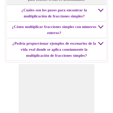
decir, 11 × 7 = 77 y 12 × 8 = 96
Multiplicación de fracción simple de
11/12 × 7/8
= 77/96.
¿Cuáles son los pasos para encontrar la
multiplicación de fracciones simples?
Ejemplo 5:
Encuentra la multiplicación de fracciones
simples de 15/7 × 12/9.
¿Cómo multiplicar fracciones simples con números
Solución:
Multiplica los numeradores y denominadores, es
enteros?
decir, 15 × 12 = 180 y 7 × 9 = 63
¿Podría proporcionar ejemplos de escenarios de la
Reducir la fracción a su forma más simple, es decir, 180/63
vida real donde se aplica comúnmente la
= 20/7
multiplicación de fracciones simples?
Multiplicación de fracción simple de
15/7 × 12/9
= 20/7.