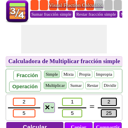
Visual Fraction Calculator
Sumar fracción simple
Restar fracción simple
Mult
Calculadora de Multiplicar fracción simple
Simple
Mixta
Propia
Impropia
Fracción
Multiplicar
Sumar
Restar
Dividir
Operación
=
Copiar
Compartir