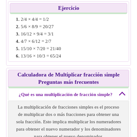
simples de 8/10 × 6/12.
Ejercicio
Solución:
Multiplica los numeradores y denominadores, es
1.
2/4 × 4/4 = 1/2
decir, 8 × 6 = 48 y 10 × 12 = 120
2.
5/6 × 8/9 = 20/27
Reducir fracción a su forma más simple, es decir, 48/120 =
3.
16/12 × 9/4 = 3/1
2/5
4.
4/7 × 6/12 = 2/7
Multiplicación de fracción simple de
8/10 × 6/12
= 2/5.
5.
15/10 × 7/20 = 21/40
6.
13/16 × 10/3 = 65/24
Ejemplo 3:
Encuentra la multiplicación de fracciones
7.
12/16 × 5/13 = 15/52
simples de 14/20 × 5/9.
8.
5/7 × 6/11 = 30/77
Solución:
Multiplica los numeradores y denominadores, es
Calculadora de Multiplicar fracción simple
9.
11/12 × 6/7 = 11/14
decir, 14 × 5 = 70 y 20. × 9 = 180
Preguntas más frecuentes
10.
4/8 × 12/9 = 2/3
Reducir la fracción a su forma más simple, es decir, 70/180
= 7/18
¿Qué es una multiplicación de fracción simple?
Multiplicación de fracción simple de
14/20 × 5/9
= 7/18.
La multiplicación de fracciones simples es el proceso
de multiplicar dos o más fracciones para obtener una
Ejemplo 4:
Encuentra la multiplicación de fracciones
sola fracción. Esto implica multiplicar los numeradores
simples de 11/12 × 7/8.
para obtener el nuevo numerador y los denominadores
Solución:
Multiplica los numeradores y denominadores, es
para obtener el nuevo denominador.