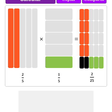
×
=
2
2
1
25
5
5