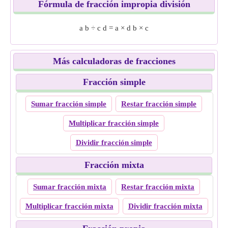
Fórmula de fracción impropia división
a
b
÷
c
d
=
a
×
d
b
×
c
Más calculadoras de fracciones
Fracción simple
Sumar fracción simple
Restar fracción simple
Multiplicar fracción simple
Dividir fracción simple
Fracción mixta
Sumar fracción mixta
Restar fracción mixta
Multiplicar fracción mixta
Dividir fracción mixta