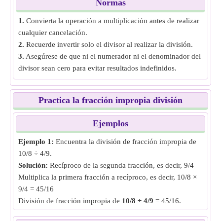
original, porque el resultado representa cuántas veces cabe
Normas
una fracción en otra.
1.
Convierta la operación a multiplicación antes de realizar
cualquier cancelación.
2.
Recuerde invertir solo el divisor al realizar la división.
3.
Asegúrese de que ni el numerador ni el denominador del
divisor sean cero para evitar resultados indefinidos.
Practica la fracción impropia división
Ejemplos
Ejemplo 1:
Encuentra la división de fracción impropia de
10/8 ÷ 4/9.
Solución:
Recíproco de la segunda fracción, es decir, 9/4
Multiplica la primera fracción a recíproco, es decir, 10/8 ×
9/4 = 45/16
División de fracción impropia de
10/8 ÷ 4/9
= 45/16.