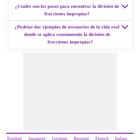
División de fracción impropia de
15/12 ÷ 17/6
= 15/34.
¿Cuáles son los pasos para encontrar la división de
fracciones impropias?
Ejemplo 5:
Encuentra la división de fracción impropia de
¿Podrías dar ejemplos de escenarios de la vida real
18/4 ÷ 10/7.
donde se aplica comúnmente la división de
Solución:
Recíproco de segunda fracción, es decir, 7/10
fracciones impropias?
Multiplica la primera fracción al recíproco, es decir, 18/4 ×
7/10 = 63/20
División de fracción impropia de
18/4 ÷ 10/7
= 63/20.
English
Japanese
German
Russian
French
Italian
Ch