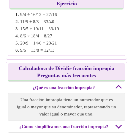
Ejemplo 2:
Encuentra la división de fracción impropia de
Ejercicio
11/3 ÷ 6/4.
1.
9/4 ÷ 16/12 = 27/16
Solución:
Recíproco de la segunda fracción, es decir, 4/6
2.
11/5 ÷ 8/3 = 33/40
Multiplica la primera fracción al recíproco, es decir, 11/3 ×
3.
15/5 ÷ 19/11 = 33/19
4/6 = 22/9
4.
8/6 ÷ 18/4 = 8/27
División de fracción incorrecta de
11/3 ÷ 6/4
= 22/9.
5.
20/9 ÷ 14/6 = 20/21
6.
9/6 ÷ 13/8 = 12/13
Ejemplo 3:
Encuentra la división de fracción impropia de
7.
28/8 ÷ 16/9 = 63/32
16/4 ÷ 8/5.
8.
30/3 ÷ 18/5 = 25/9
Solución:
Recíproco de la segunda fracción, es decir, 5/8
Calculadora de Dividir fracción impropia
9.
14/5 ÷ 20/6 = 21/25
Multiplica la primera fracción al recíproco, es decir, 16/4 ×
Preguntas más frecuentes
10.
16/10 ÷ 22/8 = 32/55
5/8 = 5/2
División de fracción impropia de
¿Qué es una fracción impropia?
16/4 ÷ 8/5
= 5 /2.
Una fracción impropia tiene un numerador que es
Ejemplo 4:
Encuentra la división de fracción impropia de
igual o mayor que su denominador, representando un
15/12 ÷ 17/6.
valor igual o mayor que uno.
Solución:
Recíproco de la segunda fracción, es decir 6/17
Multiplica la primera fracción al recíproco, es decir, 15/12 ×
¿Cómo simplificamos una fracción impropia?
6/17 = 15/34