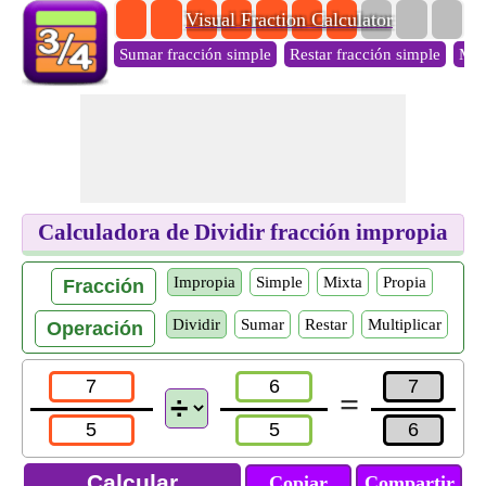
Visual Fraction Calculator
Sumar fracción simple
Restar fracción simple
Mult
Calculadora de Dividir fracción impropia
Impropia
Simple
Mixta
Propia
Fracción
Dividir
Sumar
Restar
Multiplicar
Operación
=
Copiar
Compartir