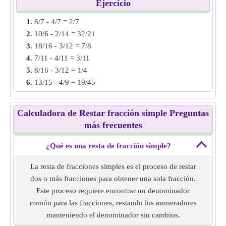
Ejemplo 2:
Encuentra la resta de una fracción simple de
Ejercicio
11/6 - 7/8.
1.
6/7 - 4/7 = 2/7
Solución:
Ambas fracciones tienen denominadores
2.
10/6 - 2/14 = 32/21
diferentes; haz que el denominador sea el mismo
3.
18/16 - 3/12 = 7/8
calculando el MCM de denominadores. es decir, 44/24 y
4.
7/11 - 4/11 = 3/11
21/24
5.
8/16 - 3/12 = 1/4
Resta ambas fracciones, es decir, 44/24 - 21/24 = 23/24
6.
13/15 - 4/9 = 19/45
Resta de fracción simple de
11/6 - 7/8
= 23/24.
7.
5/6 - 1/4 = 7/12
8.
20/8 - 11/6 = 2/3
Ejemplo 3:
Encuentra la resta de fracción simple de 8/11 -
Calculadora de Restar fracción simple Preguntas
9.
5/12 - 2/10 = 1/20
7/22.
más frecuentes
10.
19/5 - 13/5 = 6/5
Solución:
Ambas fracciones tienen denominadores
diferentes, haz que el denominador sea igual encontrando
¿Qué es una resta de fracción simple?
el MCM de los denominadores. es decir, 16/22 y 7/22
La resta de fracciones simples es el proceso de restar
Resta ambas fracciones, es decir, 16/22 - 7/22 = 9/22
dos o más fracciones para obtener una sola fracción.
Resta de fracción simple de
8/11 - 7/22
= 9/22.
Este proceso requiere encontrar un denominador
común para las fracciones, restando los numeradores
Ejemplo 4:
Encuentra la resta de fracción simple de 37/10 -
manteniendo el denominador sin cambios.
14/5.