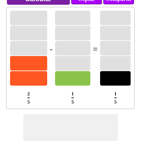
-
=
2
1
1
5
5
5