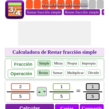
Visual Fraction Calculator
Sumar fracción simple
Restar fracción simple
Mult
Calculadora de Restar fracción simple
Simple
Mixta
Propia
Impropia
Fracción
Restar
Sumar
Multiplicar
Dividir
Operación
=
Copiar
Compartir