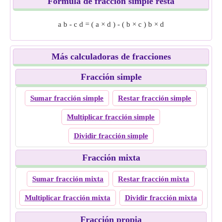
Fórmula de fracción simple resta
a
b
-
c
d
=
(
a
×
d
)
-
(
b
×
c
)
b
×
d
Más calculadoras de fracciones
Fracción simple
Sumar fracción simple
Restar fracción simple
Multiplicar fracción simple
Dividir fracción simple
Fracción mixta
Sumar fracción mixta
Restar fracción mixta
Multiplicar fracción mixta
Dividir fracción mixta
Fracción propia