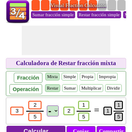
Visual Fraction Calculator
Sumar fracción simple
Restar fracción simple
Mult
Calculadora de Restar fracción mixta
Mixta
Simple
Propia
Impropia
Fracción
Restar
Sumar
Multiplicar
Dividir
Operación
=
Copiar
Compartir