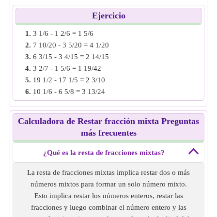
decir, 23/4 y 10/4
Reste ambas fracciones y luego conviértalas en fracción
Ejercicio
mixta, es decir, 23/4 - 10/4 = 13/4 = 3 1/4
1.
3 1/6 - 1 2/6 = 1 5/6
Resta de fracción mixta de
5 3/4 - 2 1/2
= 3 1/4.
2.
7 10/20 - 3 5/20 = 4 1/20
3.
6 3/15 - 3 4/15 = 2 14/15
Ejemplo 2:
Encuentra la resta de fracción mixta de 7 1/3 -
4.
3 2/7 - 1 5/6 = 1 19/42
4 2/5.
5.
19 1/2 - 17 1/5 = 2 3/10
Solución:
Convertir a fracciones impropias, es decir, 7 1/3
6.
10 1/6 - 6 5/8 = 3 13/24
= 22/3 y 4 2/5 = 22/5.
7.
12 3/15 - 7 8/10 = 4 2/30
Los denominadores son diferentes, haz que el denominador
8.
15 2/3 - 12 5/6 = 2 5/6
sea el mismo por encontrar el MCM de denominadores.
Calculadora de Restar fracción mixta Preguntas
9.
11 4/5 - 6 1/12 = 5 43/60
es decir, 110/15 y 66/15
más frecuentes
10.
13 2/7 - 9 4/5 = 3 17/35
Resta ambas fracciones y conviértelas en fracción mixta
es decir, 110/15 - 66/15 = 44/15 = 2 14/15
¿Qué es la resta de fracciones mixtas?
Resta de fracción mixta de
7 1/3 - 4 2/5
= 2 14/15.
La resta de fracciones mixtas implica restar dos o más
números mixtos para formar un solo número mixto.
Ejemplo 3:
Encontrar la resta de fracción mixta de 9 1/2 - 3
Esto implica restar los números enteros, restar las
3/4.
fracciones y luego combinar el número entero y las
Solución:
Convertir a fracciones impropias, es decir, 9 1/2