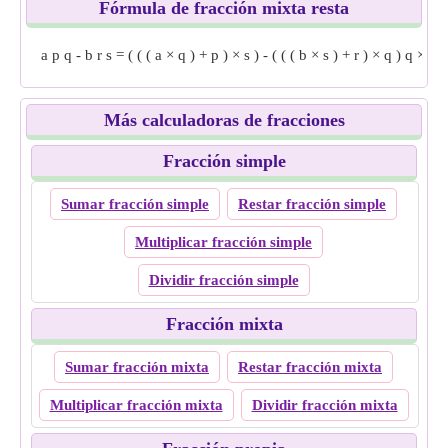
Fórmula de fracción mixta resta
a
p
q
-
b
r
s
=
(
(
(
a
×
q
)
+
p
)
×
s
)
-
(
(
(
b
×
s
)
+
r
)
×
q
)
q
×
s
Más calculadoras de fracciones
Fracción simple
Sumar fracción simple
Restar fracción simple
Multiplicar fracción simple
Dividir fracción simple
Fracción mixta
Sumar fracción mixta
Restar fracción mixta
Multiplicar fracción mixta
Dividir fracción mixta