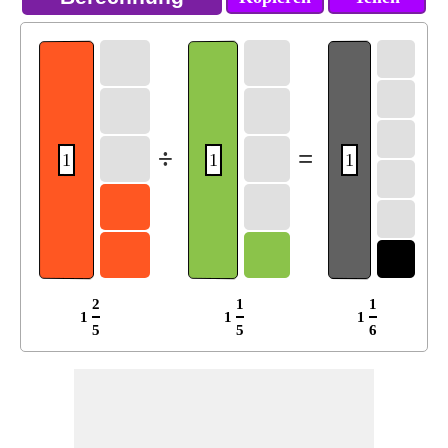
÷
=
1
1
1
2
1
1
1
1
1
5
5
6