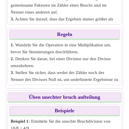
gemeinsame Faktoren im Zähler eines Bruchs und im
Nenner eines anderen auf.
3.
Achten Sie darauf, dass das Ergebnis immer größer als
der ursprüngliche Zähler, aber kleiner als der ursprüngliche
Nenner ist, da das Ergebnis angibt, wie oft ein Bruch in
Regeln
einen anderen passt.
1.
Wandeln Sie die Operation in eine Multiplikation um,
bevor Sie Stornierungen durchführen.
2.
Denken Sie daran, bei einer Division nur den Divisor
umzukehren.
3.
Stellen Sie sicher, dass weder der Zähler noch der
Nenner des Divisors Null ist, um undefinierte Ergebnisse zu
vermeiden.
Üben unechter bruch aufteilung
Beispiele
Beispiel 1:
Ermitteln Sie die unechte Bruchdivision von
10/8 ÷ 4/9.