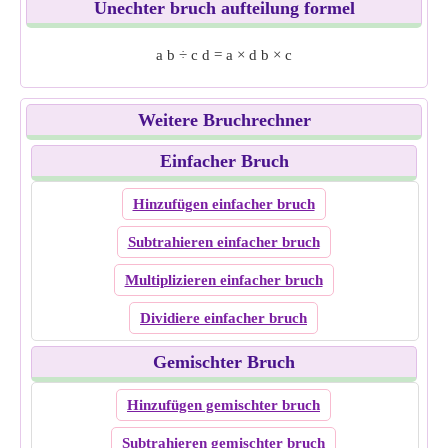
Unechter bruch aufteilung formel
a
b
÷
c
d
=
a
×
d
b
×
c
Weitere Bruchrechner
Einfacher Bruch
Hinzufügen einfacher bruch
Subtrahieren einfacher bruch
Multiplizieren einfacher bruch
Dividiere einfacher bruch
Gemischter Bruch
Hinzufügen gemischter bruch
Subtrahieren gemischter bruch