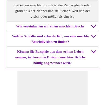
Bei einem unechten Bruch ist der Zähler gleich oder
Beispiel 4:
Ermitteln Sie die unechte Bruchdivision von
größer als der Nenner und stellt einen Wert dar, der
15/12 ÷ 17/6.
gleich oder größer als eins ist.
Lösung:
Kehrwert des zweiten Bruchs, also 6/17
Multiplizieren Sie den ersten Bruch mit Kehrwert, also
Wie vereinfachen wir einen unechten Bruch?
15/12 × 6/17 = 15/34
Unechte Bruchdivision von
15/12 ÷ 17/6
= 15/34.
Welche Schritte sind erforderlich, um eine unechte
Bruchdivision zu finden?
Beispiel 5:
Ermitteln Sie die unechte Bruchdivision von
Können Sie Beispiele aus dem echten Leben
18/4 ÷ 10/7.
nennen, in denen die Division unechter Brüche
Lösung:
Kehrwert des zweiten Bruchs, also 7/10
häufig angewendet wird?
Multiplizieren Sie den ersten Bruch mit dem Kehrwert, also
18/4 × 7/10 = 63/20
Unechte Bruchdivision von
18/4 ÷ 10/7
= 63/20.