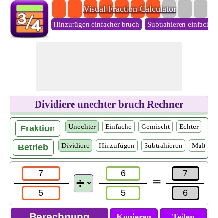
Visual Fraction Calculator
Hinzufügen einfacher bruch
Subtrahieren einfacher
Dividiere unechter bruch Rechner
Unechter
Einfache
Gemischt
Echter
Fraktion
Dividiere
Hinzufügen
Subtrahieren
Multipli
Betrieb
=
Kopieren
Teilen