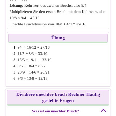
Lösung:
Kehrwert des zweiten Bruchs, also 9/4
Multiplizieren Sie den ersten Bruch mit dem Kehrwert, also
10/8 × 9/4 = 45/16
Unechte Bruchdivision von
10/8 ÷ 4/9
= 45/16.
Beispiel 2:
Ermitteln Sie die unechte Bruchdivision von
Übung
11/3 ÷ 6/4.
1.
9/4 ÷ 16/12 = 27/16
Lösung:
Kehrwert des zweiten Bruchs, also 4/6
2.
11/5 ÷ 8/3 = 33/40
Multiplizieren Sie den ersten Bruch mit dem Kehrwert, also
3.
15/5 ÷ 19/11 = 33/19
11/3 × 4/6 = 22/9
4.
8/6 ÷ 18/4 = 8/27
Unechte Bruchdivision von
11/3 ÷ 6/4
= 22/9.
5.
20/9 ÷ 14/6 = 20/21
6.
9/6 ÷ 13/8 = 12/13
Beispiel 3:
Ermitteln Sie die unechte Bruchdivision von
7.
28/8 ÷ 16/9 = 63/32
16/4 ÷ 8/5.
8.
30/3 ÷ 18/5 = 25/9
Lösung:
Kehrwert des zweiten Bruchs, also 5/8
Dividiere unechter bruch Rechner Häufig
9.
14/5 ÷ 20/6 = 21/25
Multiplizieren Sie den ersten Bruch mit dem Kehrwert, also
gestellte Fragen
10.
16/10 ÷ 22/8 = 32/55
16/4 × 5/8 = 5/2
Unechte Bruchdivision von
Was ist ein unechter Bruch?
16/4 ÷ 8/5
= 5/2.