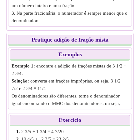
um número inteiro e uma fração.
3.
Na parte fracionária, o numerador é sempre menor que o
denominador.
Pratique adição de fração mista
Exemplos
Exemplo 1:
encontre a adição de frações mistas de 3 1/2 +
2 3/4.
Solução:
converta em frações impróprias, ou seja, 3 1/2 =
7/2 e 2 3/4 = 11/4
Os denominadores são diferentes, torne o denominador
igual encontrando o MMC dos denominadores. ou seja,
14/4 e 11/4
Adicione ambas as frações e converta em fração mista, ou
Exercício
seja, 14/4 + 11/4 = 25/4 = 6 1/4
1.
2 3/5 + 1 3/4 = 4 7/20
Adição de fração mista de
3 1 /2 + 2 3/4
= 6 1/4.
2.
10 4/5 + 12 3/5 = 23 2/5