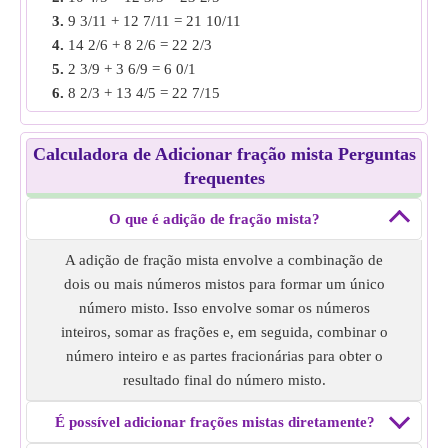
3.
9 3/11 + 12 7/11 = 21 10/11
Exemplo 2:
Encontre a adição de fração mista de 4 6/7 + 1
4.
14 2/6 + 8 2/6 = 22 2/3
3/9.
5.
2 3/9 + 3 6/9 = 6 0/1
Solução:
Converta em frações impróprias, ou seja, 4 6 /7 =
6.
8 2/3 + 13 4/5 = 22 7/15
34/7 e 1 3/9 = 4/3
7.
7 3/8 + 4 1/4 = 11 5/8
Os denominadores são diferentes, torne o denominador
8.
5 1/2 + 5 2/12 = 10 2/3
igual encontrando o MMC dos denominadores.
Calculadora de Adicionar fração mista Perguntas
9.
14 3/7 + 9 2/4 = 23 13/14
ou seja, 54/63 e 21/63
frequentes
10.
3 5/15 + 2 5/10 = 5 5/6
Adicione ambas as frações e converta em fração mista
ou seja, 54/63 21/63 = 75/63 = 6 4/21
O que é adição de fração mista?
Adição de fração mista de
4 6/7 + 1 3/9
= 6 4/21.
A adição de fração mista envolve a combinação de
dois ou mais números mistos para formar um único
Exemplo 3:
Encontre a adição de fração mista de 5 10/22 +
número misto. Isso envolve somar os números
2 7/11.
inteiros, somar as frações e, em seguida, combinar o
Solução:
converta em frações impróprias, ou seja, 5 10/22
número inteiro e as partes fracionárias para obter o
= 120/22 e 2 7/11 = 29/11
resultado final do número misto.
Os denominadores são diferentes, faça o denominador
mesmo encontrando o MMC dos denominadores. ou seja,
É possível adicionar frações mistas diretamente?
120/22 e 58/22