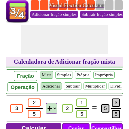
Visual Fraction Calculator
Adicionar fração simples
Subtrair fração simples
Calculadora de Adicionar fração mista
Mista
Simples
Própria
Imprópria
Fração
Adicionar
Subtrair
Multiplicar
Dividir
Operação
=
Copiar
Compartilhar