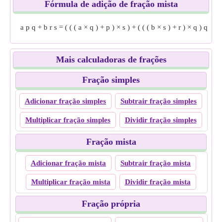
Fórmula de adição de fração mista
a
p
q
+
b
r
s
=
(
(
(
a
×
q
)
+
p
)
×
s
)
+
(
(
(
b
×
s
)
+
r
)
×
q
)
q
×
s
Mais calculadoras de frações
Fração simples
Adicionar fração simples
Subtrair fração simples
Multiplicar fração simples
Dividir fração simples
Fração mista
Adicionar fração mista
Subtrair fração mista
Multiplicar fração mista
Dividir fração mista
Fração própria