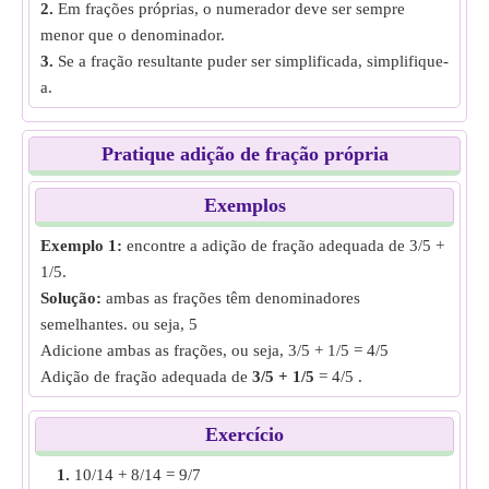
2.
Em frações próprias, o numerador deve ser sempre
menor que o denominador.
3.
Se a fração resultante puder ser simplificada, simplifique-
a.
Pratique adição de fração própria
Exemplos
Exemplo 1:
encontre a adição de fração adequada de 3/5 +
1/5.
Solução:
ambas as frações têm denominadores
semelhantes. ou seja, 5
Adicione ambas as frações, ou seja, 3/5 + 1/5 = 4/5
Adição de fração adequada de
3/5 + 1/5
= 4/5 .
Exemplo 2:
encontre a adição de fração adequada de 10/12
Exercício
3/9.
1.
10/14 + 8/14 = 9/7
Solução:
ambas as frações têm denominadores diferentes,