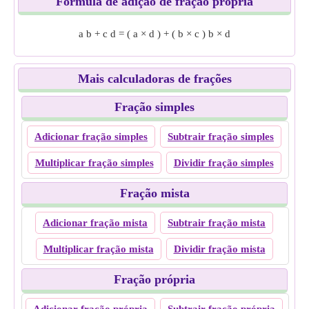
Fórmula de adição de fração própria
a
b
+
c
d
=
(
a
×
d
)
+
(
b
×
c
)
b
×
d
Mais calculadoras de frações
Fração simples
Adicionar fração simples
Subtrair fração simples
Multiplicar fração simples
Dividir fração simples
Fração mista
Adicionar fração mista
Subtrair fração mista
Multiplicar fração mista
Dividir fração mista
Fração própria