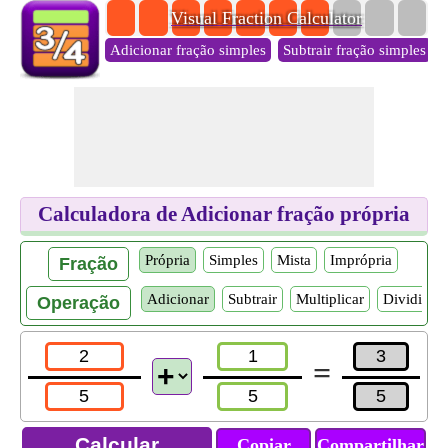
Visual Fraction Calculator
Adicionar fração simples
Subtrair fração simples
Calculadora de Adicionar fração própria
Própria
Simples
Mista
Imprópria
Fração
Adicionar
Subtrair
Multiplicar
Dividir
Operação
=
Copiar
Compartilhar