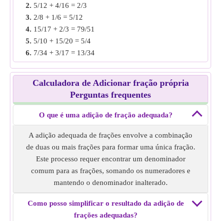
2.
5/12 + 4/16 = 2/3
faça o denominador mesmo encontrando o MMC dos
3.
2/8 + 1/6 = 5/12
denominadores. ou seja, 30/36 e 12/36
4.
15/17 + 2/3 = 79/51
Adicione ambas as frações, ou seja, 30/36 + 12/36 = 7/6
5.
5/10 + 15/20 = 5/4
Adição de fração adequada de
10/12 + 3/9
= 7/6.
6.
7/34 + 3/17 = 13/34
7.
3/12 + 19/24 = 25/24
Exemplo 3:
Encontre a adição de fração adequada de 2/11
8.
2/7 + 3/7 = 5/7
4/6.
Calculadora de Adicionar fração própria
9.
4/38 + 2/19 = 4/19
Solução:
ambas as frações têm denominadores diferentes,
Perguntas frequentes
10.
5/8 + 3/8 = 1
torne o denominador igual encontrando o MMC dos
denominadores. ou seja, 12/66 e 44/66
O que é uma adição de fração adequada?
Adicione ambas as frações, ou seja, 12/66 + 44/66 = 28/33
A adição adequada de frações envolve a combinação
Adição de fração adequada de
2/11 + 4/6
= 28/33.
de duas ou mais frações para formar uma única fração.
Este processo requer encontrar um denominador
Exemplo 4:
Encontre a adição de fração adequada de 8/16
comum para as frações, somando os numeradores e
4/32.
mantendo o denominador inalterado.
Solução:
ambas as frações têm denominadores diferentes,
torne o denominador igual encontrando o MMC dos
Como posso simplificar o resultado da adição de
denominadores. ou seja, 16/32 e 4/32
frações adequadas?