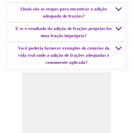
Adicione ambas as frações, ou seja, 16/32 + 4/32 = 5/8
Adição de fração adequada de
8/16 + 4/32
= 5/8.
Quais são as etapas para encontrar a adição
adequada de frações?
Exemplo 5:
Encontre a adição de fração adequada de 7/10
E se o resultado da adição de frações próprias for
8/12.
uma fração imprópria?
Solução:
ambas as frações têm denominadores diferentes,
torne o denominador igual encontrando o MMC dos
Você poderia fornecer exemplos de cenários da
denominadores. ou seja, 42/60 e 40/60
vida real onde a adição de frações adequadas é
Adicione ambas as frações, ou seja, 42/60 + 40/60 = 41/30
comumente aplicada?
Adição de fração adequada de
7/10 + 8/12
= 41/30.