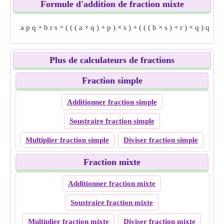
Formule d'addition de fraction mixte
a
p
q
+
b
r
s
=
(
(
(
a
×
q
)
+
p
)
×
s
)
+
(
(
(
b
×
s
)
+
r
)
×
q
)
q
×
s
Plus de calculateurs de fractions
Fraction simple
Additionner fraction simple
Soustraire fraction simple
Multiplier fraction simple
Diviser fraction simple
Fraction mixte
Additionner fraction mixte
Soustraire fraction mixte
Multiplier fraction mixte
Diviser fraction mixte