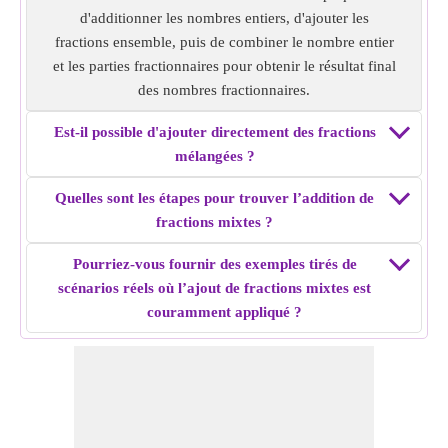
Exemple 3 :
Trouvez l'addition de fraction mixte de 5 10
d'additionner les nombres entiers, d'ajouter les
/22 + 2 7/11.
fractions ensemble, puis de combiner le nombre entier
Solution :
Convertir en fractions impropres, c'est-à-dire 5
et les parties fractionnaires pour obtenir le résultat final
10/22 = 120/22 et 2 7/11 = 29/11
des nombres fractionnaires.
Les dénominateurs sont différents, faites en sorte que
dénominateur identique en trouvant le LCM des
Est-il possible d'ajouter directement des fractions
dénominateurs. c'est-à-dire 120/22 et 58/22
mélangées ?
Additionnez les deux fractions puis convertissez en fraction
mixte
Quelles sont les étapes pour trouver l’addition de
c'est-à-dire 120/22 + 58/22 = 89/11 = 8 1/11
fractions mixtes ?
Addition de fraction mixte de
5 10/22 + 2 7/11
= 8 1/11.
Pourriez-vous fournir des exemples tirés de
scénarios réels où l’ajout de fractions mixtes est
Exemple 4 :
Trouvez l'addition de fraction mixte de 10 5/9
couramment appliqué ?
+ 12 2/12.
Solution :
Convertir en fractions impropres, c'est-à-dire 10
5/9 = 95/9 et 12 2/12 = 146/12
Les dénominateurs sont différents, rendre le dénominateur
identique en trouver le LCM des dénominateurs. c'est-à-dire
380/36 + 438/36