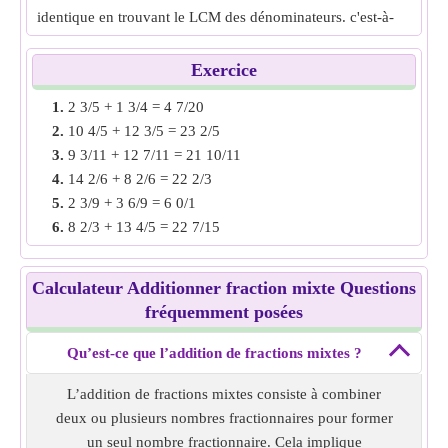
identique en trouvant le LCM des dénominateurs. c'est-à-
dire 14/4 et 11/4
Additionnez les deux fractions puis convertissez en fraction
Exercice
mixte, c'est-à-dire 14/4 + 11/4 = 25/4 = 6 1/4
1.
2 3/5 + 1 3/4 = 4 7/20
Addition de fraction mixte de
3 1 /2 + 2 3/4
= 6 1/4.
2.
10 4/5 + 12 3/5 = 23 2/5
3.
9 3/11 + 12 7/11 = 21 10/11
Exemple 2 :
Trouvez l'addition de fraction mixte de 4 6/7 +
4.
14 2/6 + 8 2/6 = 22 2/3
1 3/9.
5.
2 3/9 + 3 6/9 = 6 0/1
Solution :
Convertissez en fractions impropres, c'est-à-dire
6.
8 2/3 + 13 4/5 = 22 7/15
4 6 /7 = 34/7 et 1 3/9 = 4/3
7.
7 3/8 + 4 1/4 = 11 5/8
Les dénominateurs sont différents, rendez le dénominateur
8.
5 1/2 + 5 2/12 = 10 2/3
identique en trouvant le LCM des dénominateurs.
Calculateur Additionner fraction mixte Questions
9.
14 3/7 + 9 2/4 = 23 13/14
ie 54/63 et 21/63
fréquemment posées
10.
3 5/15 + 2 5/10 = 5 5/6
Additionnez les deux fractions puis convertissez en fraction
mixte
Qu’est-ce que l’addition de fractions mixtes ?
ie 54/63 + 21/63 = 75/63 = 6 4/21
L’addition de fractions mixtes consiste à combiner
Addition de fraction mixte de
4 6/7 + 1 3/9
= 6 4/21.
deux ou plusieurs nombres fractionnaires pour former
un seul nombre fractionnaire. Cela implique