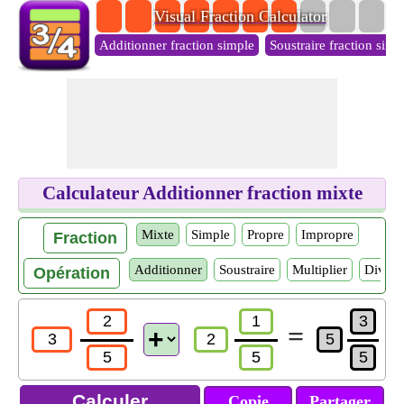
Visual Fraction Calculator
Additionner fraction simple
Soustraire fraction simp
Calculateur Additionner fraction mixte
Mixte
Simple
Propre
Impropre
Fraction
Additionner
Soustraire
Multiplier
Divise
Opération
=
Copie
Partager