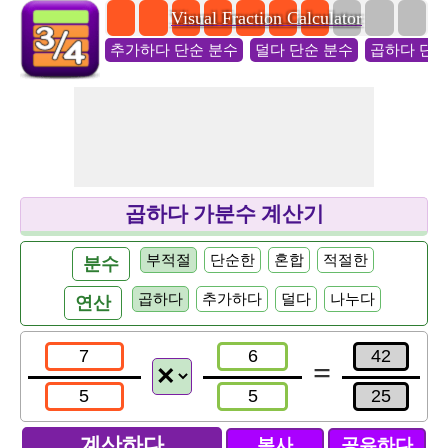
Visual Fraction Calculator
추가하다 단순 분수
덜다 단순 분수
곱하다 단순
곱하다 가분수 계산기
부적절
단순한
혼합
적절한
분수
곱하다
추가하다
덜다
나누다
연산
=
복사
공유하다