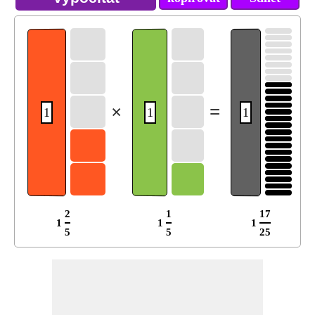
×
=
1
1
1
2
1
17
1
1
1
5
5
25