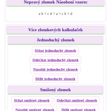
Nepravý zlomek Násobení vzorec
a
b
×
c
d
=
a
×
c
b
×
d
Více zlomkových kalkulaček
Jednoduchý zlomek
Sčítat jednoduchý zlomek
Odečítat jednoduchý zlomek
Násobit jednoduchý zlomek
Dělit jednoduchý zlomek
Smíšený zlomek
Sčítat smíšený zlomek
Odečítat smíšený zlomek
Násobit smíšený zlomek
Dělit smíšený zlomek