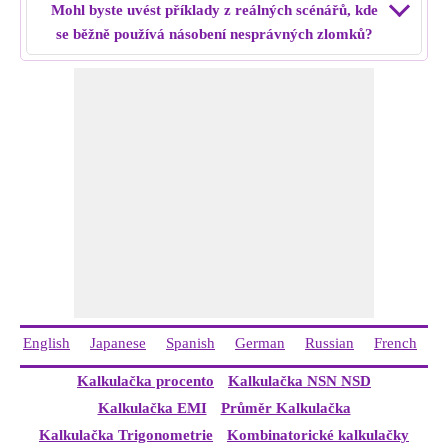
Mohl byste uvést příklady z reálných scénářů, kde
10/ 7.
se běžně používá násobení nesprávných zlomků?
Řešení:
Vynásobte čitatele a jmenovatele, tj. 18 × 10 = 180
a 4 × 7 = 28
Zredukujte na jednoduchý tvar, tj. 180/28 = 45/7
Nesprávné násobení zlomku
18/4 × 10/7
= 45/7.
English
Japanese
Spanish
German
Russian
French
I
Kalkulačka procento
Kalkulačka NSN NSD
Kalkulačka EMI
Průměr Kalkulačka
Kalkulačka Trigonometrie
Kombinatorické kalkulačky