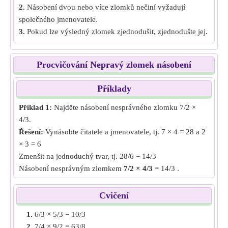
2.
Násobení dvou nebo více zlomků nečiní vyžadují
společného jmenovatele.
3.
Pokud lze výsledný zlomek zjednodušit, zjednodušte jej.
Procvičování Nepravý zlomek násobení
Příklady
Příklad 1:
Najděte násobení nesprávného zlomku 7/2 ×
4/3.
Řešení:
Vynásobte čitatele a jmenovatele, tj. 7 × 4 = 28 a 2
× 3 = 6
Zmenšit na jednoduchý tvar, tj. 28/6 = 14/3
Násobení nesprávným zlomkem
7/2 × 4/3
= 14/3 .
Příklad 2:
Najděte násobení nesprávného zlomku 10/3 ×
Cvičení
6/4.
1.
6/3 × 5/3 = 10/3
Řešení:
Vynásobte čitatele a jmenovatele, tj. 10 × 6 = 60 a
2.
7/4 × 9/2 = 63/8