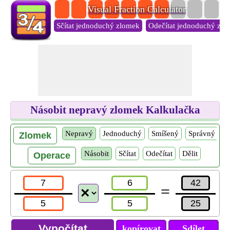
Visual Fraction Calculator
Sčítat jednoduchý zlomek
Odečítat jednoduchý zl
Násobit nepravý zlomek Kalkulačka
Nepravý
Jednoduchý
Smíšený
Správný
Zlomek
Násobit
Sčítat
Odečítat
Dělit
Operace
=
kopírovat
Sdílet