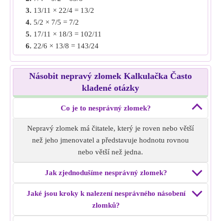
3 × 4 = 12
3.
13/11 × 22/4 = 13/2
Zmenšit na jednoduchý tvar, tj. 60/12 = 5/1
4.
5/2 × 7/5 = 7/2
Násobení nesprávným zlomkem
10/3 × 6/4
= 5/1.
5.
17/11 × 18/3 = 102/11
6.
22/6 × 13/8 = 143/24
Příklad 3:
Najděte násobení nesprávného zlomku 16/4 ×
7.
10/8 × 16/9 = 20/9
8/5.
8.
25/3 × 18/5 = 30/1
Řešení:
Vynásobte čitatele a jmenovatele, tj. 16 × 8 = 128 a
Násobit nepravý zlomek Kalkulačka Často
9.
12/5 × 20/16 = 3/1
4 × 5 = 20
kladené otázky
10.
35/17 × 3/2 = 105/34
Zredukujte na jednoduchý tvar, tj. 128/20 = 32/5
Násobení nesprávným zlomkem čísla
Co je to nesprávný zlomek?
16/4 × 8 /5
= 32/5.
Nepravý zlomek má čitatele, který je roven nebo větší
Příklad 4:
Najděte násobení nesprávného zlomku 12/5 ×
než jeho jmenovatel a představuje hodnotu rovnou
7/6.
nebo větší než jedna.
Řešení:
Vynásobte čitatele a jmenovatele, tj. 12 × 7 = 84 a
5 × 6 = 30
Jak zjednodušíme nesprávný zlomek?
Zredukujte na jednoduchý tvar, tj. 84/30 = 14/5
Násobení nesprávným zlomkem
12/5 × 7/6
= 14/5.
Jaké jsou kroky k nalezení nesprávného násobení
zlomků?
Příklad 5:
Najděte násobení nesprávného zlomku 18/4 ×