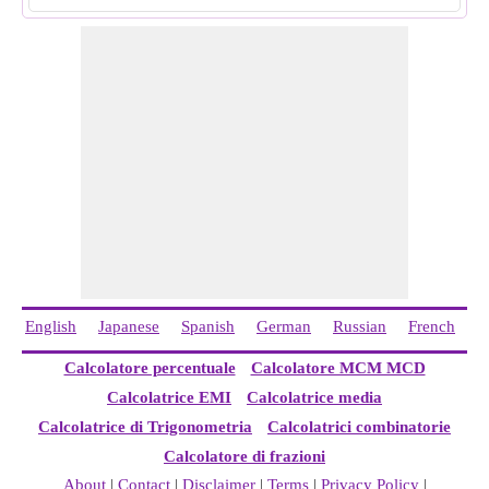
English
Japanese
Spanish
German
Russian
French
C
Calcolatore percentuale
Calcolatore MCM MCD
Calcolatrice EMI
Calcolatrice media
Calcolatrice di Trigonometria
Calcolatrici combinatorie
Calcolatore di frazioni
About
|
Contact
|
Disclaimer
|
Terms
|
Privacy Policy
|