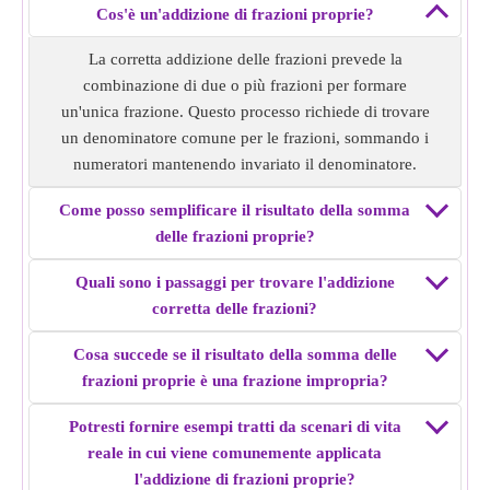
denominatori. ovvero 12/66 e 44/66
Cos'è un'addizione di frazioni proprie?
Somma entrambe le frazioni, ovvero 12/66 + 44/66 = 28/33
La corretta addizione delle frazioni prevede la
Addizione frazionaria corretta di
2/11 + 4/6
= 28/33.
combinazione di due o più frazioni per formare
un'unica frazione. Questo processo richiede di trovare
Esempio 4:
Trova l'addizione frazionaria corretta di 8/16 +
un denominatore comune per le frazioni, sommando i
4/32.
numeratori mantenendo invariato il denominatore.
Soluzione:
Entrambe le frazioni hanno denominatori
diversi, rendi uguale il denominatore trovando MCM dei
Come posso semplificare il risultato della somma
denominatori. ovvero 16/32 e 4/32
delle frazioni proprie?
Somma entrambe le frazioni, ovvero 16/32 + 4/32 = 5/8
Addizione frazionaria corretta di
8/16 + 4/32
= 5/8.
Quali sono i passaggi per trovare l'addizione
corretta delle frazioni?
Esempio 5:
Trova la somma corretta delle frazioni di 7/10 +
Cosa succede se il risultato della somma delle
8/12.
frazioni proprie è una frazione impropria?
Soluzione:
Entrambe le frazioni hanno denominatori
diversi, rendi uguale il denominatore trovando MCM dei
Potresti fornire esempi tratti da scenari di vita
denominatori. cioè 42/60 e 40/60
reale in cui viene comunemente applicata
Somma entrambe le frazioni, cioè 42/60 + 40/60 = 41/30
l'addizione di frazioni proprie?
Addizione frazionaria corretta di
7/10 + 8/12
= 41/30.