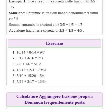
Esempio 1:
Trova la somma corretta delle frazioni di 3/5 +
1/5.
Soluzione:
Entrambe le frazioni hanno denominatori simili.
cioè 5
Somma entrambe le frazioni cioè 3/5 + 1/5 = 4/5
Addizione frazionaria corretta di
3/5 + 1/5
= 4/5 .
Esempio 2:
Trova la somma corretta delle frazioni di 10/12
Esercizio
+ 3/9.
1.
10/14 + 8/14 = 9/7
Soluzione:
Entrambe le frazioni hanno denominatori
2.
5/12 + 4/16 = 2/3
diversi, crea la denominatore stesso trovando MCM dei
3.
2/8 + 1/6 = 5/12
denominatori. ovvero 30/36 e 12/36
4.
15/17 + 2/3 = 79/51
Somma entrambe le frazioni ovvero 30/36 + 12/36 = 7/6
5.
5/10 + 15/20 = 5/4
Addizione frazionaria corretta di
10/12 + 3/9
= 7/6.
6.
7/34 + 3/17 = 13/34
7.
3/12 + 19/24 = 25/24
Esempio 3:
Trova la somma corretta delle frazioni di 2/11 +
8.
2/7 + 3/7 = 5/7
4/6.
Calcolatore Aggiungere frazione propria
9.
4/38 + 2/19 = 4/19
Soluzione:
Entrambe le frazioni hanno denominatori
Domanda frequentemente posta
10.
5/8 + 3/8 = 1
diversi, rendi uguale il denominatore trovando MCM dei