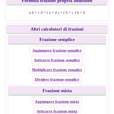
Formula frazione propria addizione
a
b
+
c
d
=
(
a
×
d
)
+
(
b
×
c
)
b
×
d
Altri calcolatori di frazioni
Frazione semplice
Aggiungere frazione semplice
Sottrarre frazione semplice
Moltiplicare frazione semplice
Dividere frazione semplice
Frazione mista
Aggiungere frazione mista
Sottrarre frazione mista