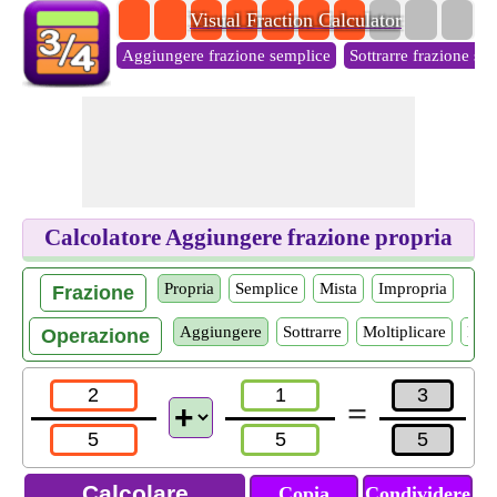
Visual Fraction Calculator
Aggiungere frazione semplice
Sottrarre frazione se
Calcolatore Aggiungere frazione propria
Propria
Semplice
Mista
Impropria
Frazione
Aggiungere
Sottrarre
Moltiplicare
Divi
Operazione
=
Copia
Condividere