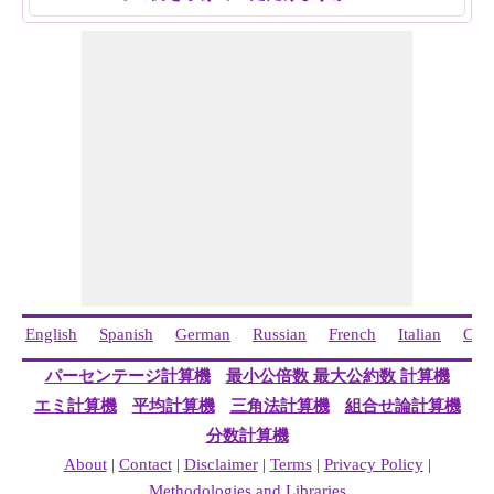
English
Spanish
German
Russian
French
Italian
Chi
パーセンテージ計算機
最小公倍数 最大公約数 計算機
エミ計算機
平均計算機
三角法計算機
組合せ論計算機
分数計算機
About
|
Contact
|
Disclaimer
|
Terms
|
Privacy Policy
|
Methodologies and Libraries