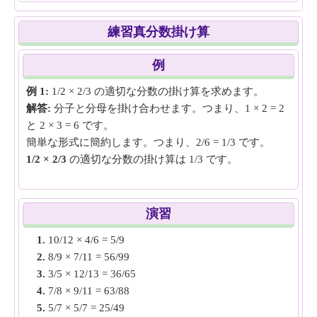
練習真分数掛け算
例
例 1:
1/2 × 2/3 の適切な分数の掛け算を求めます。
解答:
分子と分母を掛け合わせます。つまり、1 × 2 = 2
と 2 × 3 = 6 です。
簡単な形式に簡約します。つまり、2/6 = 1/3 です。
1/2 × 2/3
の適切な分数の掛け算は 1/3 です。
例 2:
5/11 × 7/10 の適切な分数の掛け算を求めます。
解答:
分子と分母を掛け合わせます。つまり、5 × 7 = 35
演習
と 11 × 10 = 110 です。
1.
10/12 × 4/6 = 5/9
簡単な形式に簡約します。つまり、35/110 = 7/22 で
2.
8/9 × 7/11 = 56/99
す。
3.
3/5 × 12/13 = 36/65
5/11 × 7/10
の適切な分数の掛け算は 7/22 です。
4.
7/8 × 9/11 = 63/88
5.
5/7 × 5/7 = 25/49
例 3:
3/12 × 4/11 の適切な分数の掛け算を求めます。