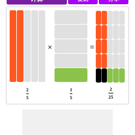
×
=
2
2
1
25
5
5