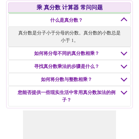
8.
10/15 × 20/30 = 4/9
乘 真分数 计算器 常问问题
9.
3/4 × 4/17 = 3/17
示例 4：
求出 7/8 × 7/16 的真分数乘法。
10.
11/12 × 6/7 = 11/14
解决方案：
将分子和分母相乘，即 7 × 7 = 49 和 8 × 16 =
什么是真分数？
128
真分数是分子小于分母的分数。真分数的小数总是
真分数
7/8 × 7/16
的乘法 = 49/128。
小于 1。
示例 5：
求 10/20 × 1/2 的真分数乘法。
如何将分母不同的真分数相乘？
解决方案：
将分子和分母相乘，即 10 × 1 = 10 和 20 × 2
= 40
寻找真分数乘法的步骤是什么？
化简为简单形式，即 10/40 = 1/4
如何将分数与整数相乘？
真分数乘法
10/20 × 1/2
= 1/4。
您能否提供一些现实生活中常用真分数加法的例
子？