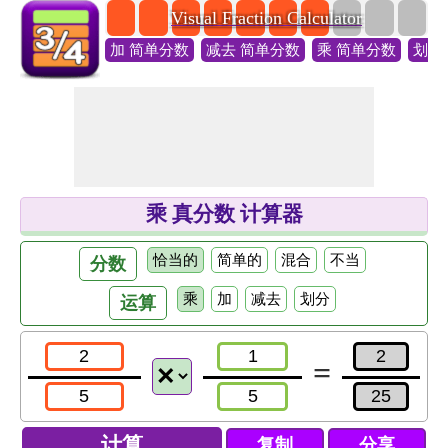
Visual Fraction Calculator
加 简单分数
减去 简单分数
乘 简单分数
划分
乘 真分数 计算器
恰当的
简单的
混合
不当
分数
乘
加
减去
划分
运算
=
复制
分享