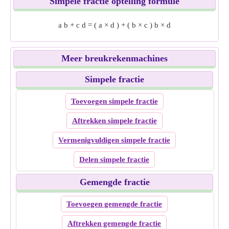
Simpele fractie optelling formule
a
b
+
c
d
=
(
a
×
d
)
+
(
b
×
c
)
b
×
d
Meer breukrekenmachines
Simpele fractie
Toevoegen simpele fractie
Aftrekken simpele fractie
Vermenigvuldigen simpele fractie
Delen simpele fractie
Gemengde fractie
Toevoegen gemengde fractie
Aftrekken gemengde fractie