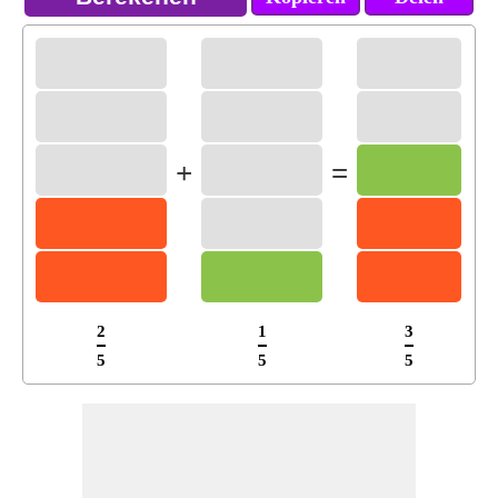
+
=
2
1
3
5
5
5