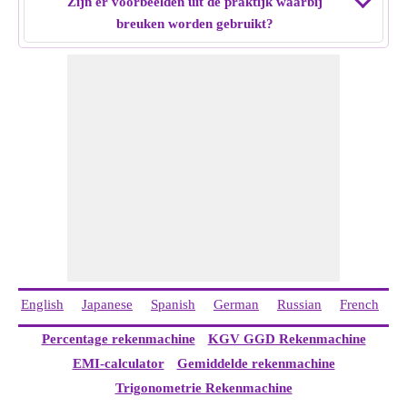
Zijn er voorbeelden uit de praktijk waarbij
breuken worden gebruikt?
English
Japanese
Spanish
German
Russian
French
I
Percentage rekenmachine
KGV GGD Rekenmachine
EMI-calculator
Gemiddelde rekenmachine
Trigonometrie Rekenmachine