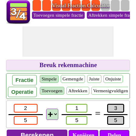
Visual Fraction Calculator
Toevoegen simpele fractie
Aftrekken simpele fracti
Breuk rekenmachine
Simpele
Gemengde
Juiste
Onjuiste
Fractie
Toevoegen
Aftrekken
Vermenigvuldigen
Operatie
=
Kopiëren
Delen