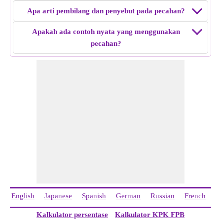
Apa arti pembilang dan penyebut pada pecahan?
Apakah ada contoh nyata yang menggunakan
pecahan?
English
Japanese
Spanish
German
Russian
French
I
Kalkulator persentase
Kalkulator KPK FPB