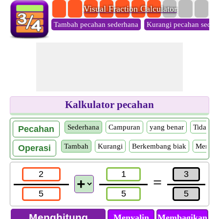
Visual Fraction Calculator
Tambah pecahan sederhana
Kurangi pecahan seder
Kalkulator pecahan
Sederhana
Campuran
yang benar
Tidak w
Pecahan
Tambah
Kurangi
Berkembang biak
Memba
Operasi
=
Menyalin
Membagikan