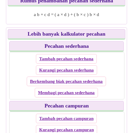
Rumus penambahan pecahan sederhana
a
b
+
c
d
=
(
a
×
d
)
+
(
b
×
c
)
b
×
d
Lebih banyak kalkulator pecahan
Pecahan sederhana
Tambah pecahan sederhana
Kurangi pecahan sederhana
Berkembang biak pecahan sederhana
Membagi pecahan sederhana
Pecahan campuran
Tambah pecahan campuran
Kurangi pecahan campuran