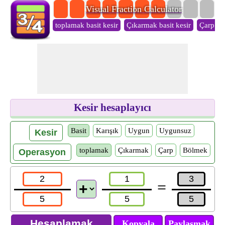
Visual Fraction Calculator
toplamak basit kesir
Çıkarmak basit kesir
Çarp bas
Kesir hesaplayıcı
Basit
Karışık
Uygun
Uygunsuz
Kesir
toplamak
Çıkarmak
Çarp
Bölmek
Operasyon
=
Kopyala
Paylaşmak