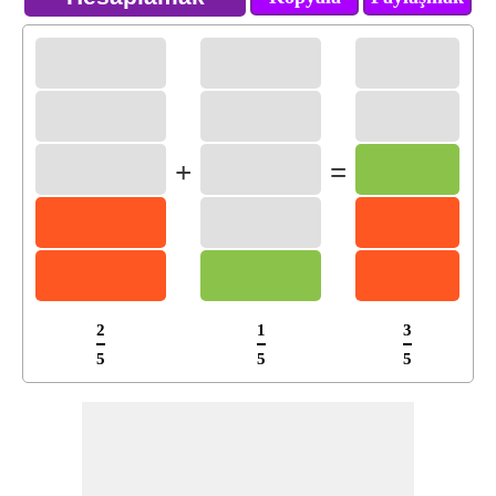
+
=
2
1
3
5
5
5