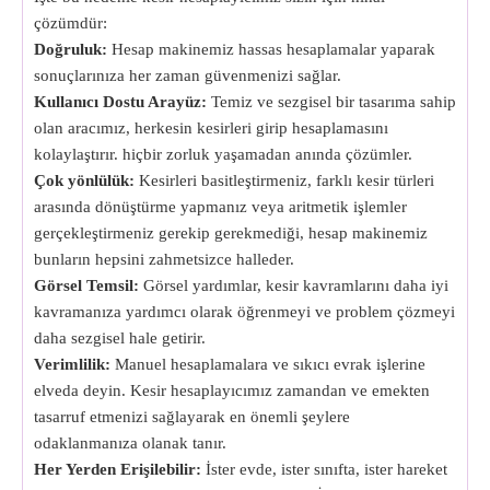
çözümdür:
Doğruluk:
Hesap makinemiz hassas hesaplamalar yaparak
sonuçlarınıza her zaman güvenmenizi sağlar.
Kullanıcı Dostu Arayüz:
Temiz ve sezgisel bir tasarıma sahip
olan aracımız, herkesin kesirleri girip hesaplamasını
kolaylaştırır. hiçbir zorluk yaşamadan anında çözümler.
Çok yönlülük:
Kesirleri basitleştirmeniz, farklı kesir türleri
arasında dönüştürme yapmanız veya aritmetik işlemler
gerçekleştirmeniz gerekip gerekmediği, hesap makinemiz
bunların hepsini zahmetsizce halleder.
Görsel Temsil:
Görsel yardımlar, kesir kavramlarını daha iyi
kavramanıza yardımcı olarak öğrenmeyi ve problem çözmeyi
daha sezgisel hale getirir.
Verimlilik:
Manuel hesaplamalara ve sıkıcı evrak işlerine
elveda deyin. Kesir hesaplayıcımız zamandan ve emekten
tasarruf etmenizi sağlayarak en önemli şeylere
odaklanmanıza olanak tanır.
Her Yerden Erişilebilir:
İster evde, ister sınıfta, ister hareket