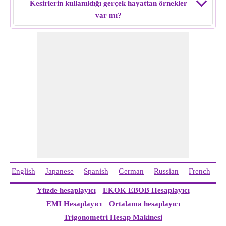
Kesirlerin kullanıldığı gerçek hayattan örnekler
var mı?
English
Japanese
Spanish
German
Russian
French
I
Yüzde hesaplayıcı
EKOK EBOB Hesaplayıcı
EMI Hesaplayıcı
Ortalama hesaplayıcı
Trigonometri Hesap Makinesi