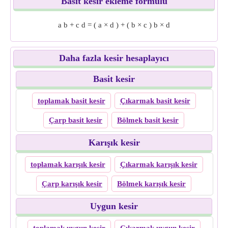
Basit kesir ekleme formülü
a
b
+
c
d
=
(
a
×
d
)
+
(
b
×
c
)
b
×
d
Daha fazla kesir hesaplayıcı
Basit kesir
toplamak basit kesir
Çıkarmak basit kesir
Çarp basit kesir
Bölmek basit kesir
Karışık kesir
toplamak karışık kesir
Çıkarmak karışık kesir
Çarp karışık kesir
Bölmek karışık kesir
Uygun kesir