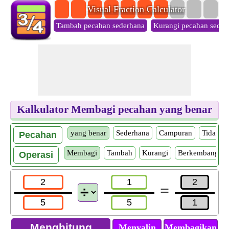
Visual Fraction Calculator
Tambah pecahan sederhana
Kurangi pecahan seder
Kalkulator Membagi pecahan yang benar
yang benar
Sederhana
Campuran
Tidak w
Pecahan
Membagi
Tambah
Kurangi
Berkembang bi
Operasi
=
Menyalin
Membagikan