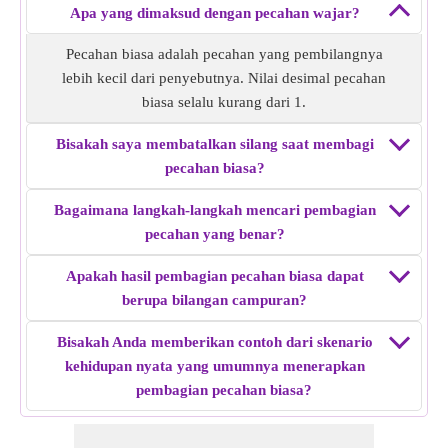
Pembagian pecahan yang benar dari
Apa yang dimaksud dengan pecahan wajar?
11/13 ÷ 8/9
= 99 /104.
Pecahan biasa adalah pecahan yang pembilangnya
Contoh 4:
Carilah pembagian pecahan yang tepat dari 6/7
lebih kecil dari penyebutnya. Nilai desimal pecahan
÷ 5/16.
biasa selalu kurang dari 1.
Solusi:
Kebalikan dari pecahan kedua, yaitu 16/5
Kalikan pecahan pertama dengan kebalikannya, yaitu 6/7 ×
Bisakah saya membatalkan silang saat membagi
16/5 = 96/35
pecahan biasa?
Pembagian pecahan yang benar dari
6/7 ÷ 5/16
= 96/35.
Bagaimana langkah-langkah mencari pembagian
Contoh 5:
Carilah pembagian pecahan yang tepat dari 5/7
pecahan yang benar?
÷ 6/18.
Apakah hasil pembagian pecahan biasa dapat
Solusi:
Kebalikan dari pecahan kedua yaitu 18/6
berupa bilangan campuran?
Kalikan pecahan pertama dengan kebalikannya yaitu 5/7 ×
18/6 = 15/7
Bisakah Anda memberikan contoh dari skenario
Pembagian pecahan yang benar dari
5/7 ÷ 6/18
= 15/7.
kehidupan nyata yang umumnya menerapkan
pembagian pecahan biasa?