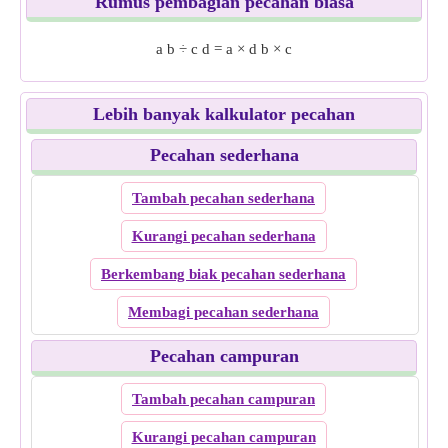
Rumus pembagian pecahan biasa
a
b
÷
c
d
=
a
×
d
b
×
c
Lebih banyak kalkulator pecahan
Pecahan sederhana
Tambah pecahan sederhana
Kurangi pecahan sederhana
Berkembang biak pecahan sederhana
Membagi pecahan sederhana
Pecahan campuran
Tambah pecahan campuran
Kurangi pecahan campuran