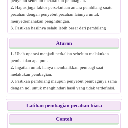
penyebut sebelum melakukan pembagian.
2.
Hapus juga faktor persekutuan antara pembilang suatu
pecahan dengan penyebut pecahan lainnya untuk
menyederhanakan penghitungan.
3.
Pastikan hasilnya selalu lebih besar dari pembilang
aslinya, tetapi lebih kecil dari penyebut aslinya, karena
hasilnya menunjukkan berapa kali suatu pecahan
Aturan
dimasukkan ke dalam pecahan lain.
1.
Ubah operasi menjadi perkalian sebelum melakukan
pembatalan apa pun.
2.
Ingatlah untuk hanya membalikkan pembagi saat
melakukan pembagian.
3.
Pastikan pembilang maupun penyebut pembaginya sama
dengan nol untuk menghindari hasil yang tidak terdefinisi.
Latihan pembagian pecahan biasa
Contoh