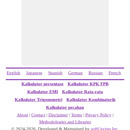
English
Japanese
Spanish
German
Russian
French
I
Kalkulator persentase
Kalkulator KPK FPB
Kalkulator EMI
Kalkulator Rata-rata
Kalkulator Trigonometri
Kalkulator Kombinatorik
Kalkulator pecahan
About
|
Contact
|
Disclaimer
|
Terms
|
Privacy Policy
|
Methodologies and Libraries
© 2024-2026. Developed & Maintained by
softUsvista Inc
.