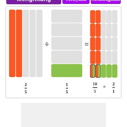
÷
=
10
2
2
1
≡
5
1
5
5