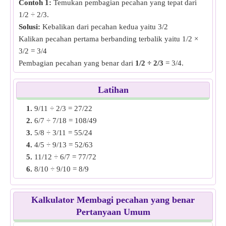
Contoh 1:
Temukan pembagian pecahan yang tepat dari
1/2 ÷ 2/3.
Solusi:
Kebalikan dari pecahan kedua yaitu 3/2
Kalikan pecahan pertama berbanding terbalik yaitu 1/2 ×
3/2 = 3/4
Pembagian pecahan yang benar dari
1/2 ÷ 2/3
= 3/4.
Contoh 2:
Carilah pembagian pecahan yang tepat dari 7/12
Latihan
÷ 6/15.
1.
9/11 ÷ 2/3 = 27/22
Solusi:
Kebalikan dari pecahan kedua, yaitu 15/6
2.
6/7 ÷ 7/18 = 108/49
Kalikan pecahan pertama dengan kebalikannya, yaitu 7/12
3.
5/8 ÷ 3/11 = 55/24
× 15/6 = 35/24
4.
4/5 ÷ 9/13 = 52/63
Pembagian pecahan yang benar dari
7/12 ÷ 6/15
= 35/24.
5.
11/12 ÷ 6/7 = 77/72
6.
8/10 ÷ 9/10 = 8/9
Contoh 3:
Carilah pembagian pecahan yang tepat dari
7.
7/8 ÷ 10/13 = 91/80
11/13 ÷ 8/9.
8.
2/3 ÷ 3/5 = 10/9
Solusi:
Kebalikan dari pecahan kedua, yaitu 9/8
Kalkulator Membagi pecahan yang benar
9.
10/12 ÷ 5/15 = 5/2
Kalikan pecahan pertama dengan kebalikannya yaitu 11/13
Pertanyaan Umum
10.
5/6 ÷ 6/13 = 65/36
× 9/8 = 99/104